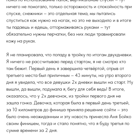
ничего не помогало, только осторожность и спокойность при
спуске, снежники – это отдельная тема, мы пытались
спуститься как нужно на ногах, но это не выходило и в итоге
ты падаешь и едешь, оттормаживаясь руками – тут
обязательно нужны перчатки, без них люди травмировали
кожу на руках.
Я не планировала, что попаду в тройку по итогам двухдневки.
Я ничего не рассчитываю перед стартом, я не смотрю кто
там бежит. Первый день я завершила четвёртой, отрыв от
третьего места был приличным – 43 минуты, на утро второго
дня я увидела, что все девушки 2х дневки вышли на старт. Ну
вышли, да вышли, подумала я, бегу для себя ведь! В итоге,
оказалось, что у 2х девчонок, из тройки первого дня не
зашла гонка. Девочка, которая была в первый день третьей,
за 10 километров до финиша приняла решение сойти – это
было очень неожиданным и эту новость принесла Аня Бойко
своим финишем, тогда и стало понятно, что я буду третья по
сумме времени за 2 дня.