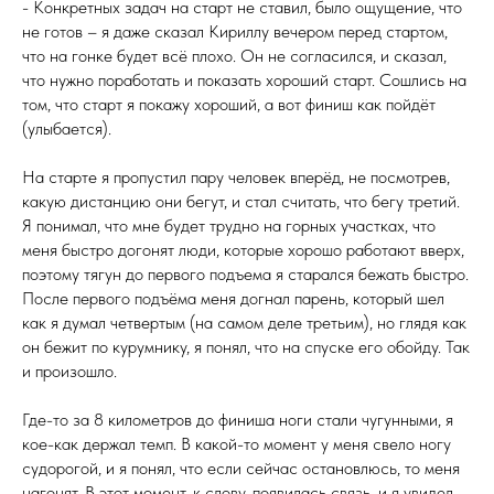
- Конкретных задач на старт не ставил, было ощущение, что
не готов – я даже сказал Кириллу вечером перед стартом,
что на гонке будет всё плохо. Он не согласился, и сказал,
что нужно поработать и показать хороший старт. Сошлись на
том, что старт я покажу хороший, а вот финиш как пойдёт
(улыбается).
На старте я пропустил пару человек вперёд, не посмотрев,
какую дистанцию они бегут, и стал считать, что бегу третий.
Я понимал, что мне будет трудно на горных участках, что
меня быстро догонят люди, которые хорошо работают вверх,
поэтому тягун до первого подъема я старался бежать быстро.
После первого подъёма меня догнал парень, который шел
как я думал четвертым (на самом деле третьим), но глядя как
он бежит по курумнику, я понял, что на спуске его обойду. Так
и произошло.
Где-то за 8 километров до финиша ноги стали чугунными, я
кое-как держал темп. В какой-то момент у меня свело ногу
судорогой, и я понял, что если сейчас остановлюсь, то меня
нагонят. В этот момент, к слову, появилась связь, и я увидел