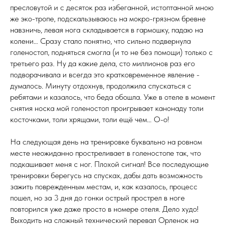
пресловутой и с десяток раз избеганной, истоптанной мною
же эко-тропе, подскальзываюсь на мокро-грязном бревне
навзничь, левая нога складывается в гармошку, падаю на
колени… Сразу стало понятно, что сильно подвернула
голеностоп, подняться смогла (и то не без помощи) только с
третьего раз. Ну да какие дела, сто миллионов раз его
подворачивала и всегда это кратковременное явление -
думалось. Минуту отдохнув, продолжила спускаться с
ребятами и казалось, что беда обошла. Уже в отеле в момент
снятия носка мой голеностоп проигрывает канонаду толи
косточками, толи хрящами, толи ещё чем… О-о!
На следующая день на тренировке буквально на ровном
месте неожиданно простреливает в голеностопе так, что
подкашивает меня с ног. Плохой сигнал! Все последующие
тренировки берегусь на спусках, дабы дать возможность
зажить поврежденным местам, и, как казалось, процесс
пошел, но за 3 дня до гонки острый прострел в ноге
повторился уже даже просто в номере отеля. Дело худо!
Выходить на сложный технический перевал Орленок на