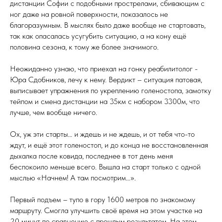
дистанции Софии с подобными прострелами, сбивающим с
ног даже на ровной поверхности, показалось не
благоразумным. В мыслях было даже вообще не стартовать,
так как опасалась усугубить ситуацию, а на кону ещё
половина сезона, к тому же более значимого.
Неожиданно узнаю, что приехал на гонку реабилитолог -
Юра Сдобников, лечу к нему. Вердикт – ситуация патовая,
выписывает упражнения по укреплению голеностопа, замотку
тейпом и смена дистанции на 35км с набором 3300м, что
лучше, чем вообще ничего.
Ох, уж эти старты… и ждешь и не ждешь, и от тебя что-то
ждут, и ещё этот голеностоп, и до конца не восстановленная
дыхалка после ковида, последнее в тот день меня
беспокоило меньше всего. Вышла на старт только с одной
мыслью «Начнем! А там посмотрим…».
Первый подъем – тупо в гору 1600 метров по знакомому
маршруту. Смогла улучшить своё время на этом участке на
20 минут по сравнению с прошлым результатом. На этом