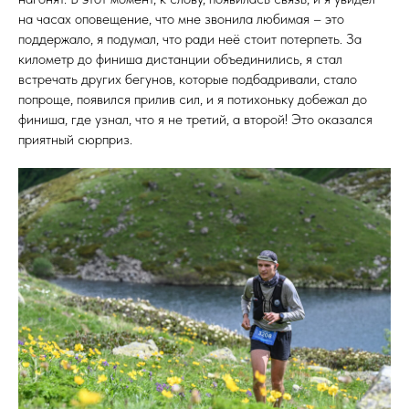
на часах оповещение, что мне звонила любимая – это
поддержало, я подумал, что ради неё стоит потерпеть. За
километр до финиша дистанции объединились, я стал
встречать других бегунов, которые подбадривали, стало
попроще, появился прилив сил, и я потихоньку добежал до
финиша, где узнал, что я не третий, а второй! Это оказался
приятный сюрприз.