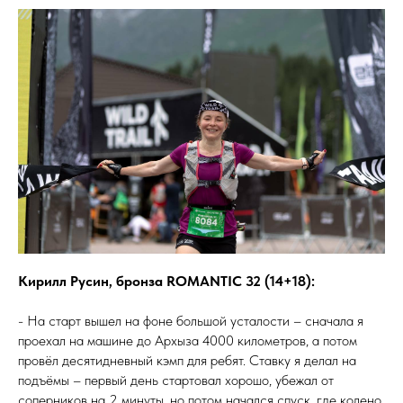
Кирилл Русин, бронза ROMANTIC 32 (14+18):
- На старт вышел на фоне большой усталости – сначала я
проехал на машине до Архыза 4000 километров, а потом
провёл десятидневный кэмп для ребят. Ставку я делал на
подъёмы – первый день стартовал хорошо, убежал от
соперников на 2 минуты, но потом начался спуск, где колено