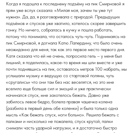
Когда я подошла к последнему подъёму на пик Смирновой я
прям уже вслух сказала: «Милая моя, зачем ты уже тут
нужна». Да, да, я разговаривала с природой. Предыдущих
подъёмов и спусков уже хватило, хотелось скорее завершить
гонку. Но ничего, собралась в кучку и пошла работать,
потому что понимала, что осталось чуть-чуть. Поднимаясь на
пик Смирновой, я догнала Катю Лапердину, что было очень
неожиданно для меня, так как это первое место первого дня.
Катя сказала что ей не очень, попросила гель – у меня был
лишний, я поделилась, какое-то время мы шли вместе и уже
почти поднявшись на пик, оставалось метров 100 набрать, мы
услышали музыку и ведущую со стартовой поляны, чуть
«сругались» что они там без нас веселятся, но это мне
вселило еще больше сил и эмоций и уже практически
начинался спуск, мне захотелось бежать. Давно уже
забилось левое бедро, болела правая чашечка колена
(разбила в первый день обе коленки) и была только одна
мысль «Как бежать спуск, ноги больно». Решила бежать с
палками и нисколько не пожалела, спуск крутой, палки
снимали часть ударной нагрузки, и я достаточно быстро