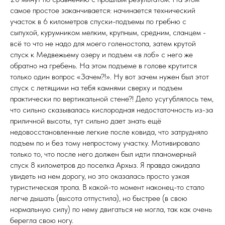
самое простое заканчивается: начинается технический
участок в 6 километров спуски-подъемы по гребню с
сыпухой, курумником мелким, крупным, средним, сланцем -
всё то что не надо для моего голеностопа, затем крутой
спуск к Медвежьему озеру и подъем «в лоб» с него же
обратно на гребень. На этом подъеме в голове крутится
только один вопрос «Зачем?!». Ну вот зачем нужен был этот
спуск с летящими на тебя камнями сверху и подъем
практически по вертикальной стене?! Дело усугублялось тем,
что сильно сказывалась кислородная недостаточность из-за
приличной высоты, тут сильно дает знать ещё
недовосстановленные легкие после ковида, что затрудняло
подъем по и без тому непростому участку. Мотивировало
только то, что после него должен был идти планомерный
спуск 8 километров до поселка Архыз. Я правда ожидала
увидеть на нем дорогу, но это оказалась просто узкая
туристическая тропа. В какой-то момент наконец-то стало
легче дышать (высота отпустила), но быстрее (в свою
нормальную силу) по нему двигаться не могла, так как очень
берегла свою ногу.