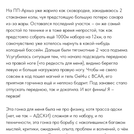
На ПП-Архыз уже жарило как сковородке, закидываюсь 2
стаканами колы, чуя предстоящую большую потерю сахара
из-за жары. Оставался последний участок – он же самый
простой по технике и в тоже время непростой, так как
предстояло собрать ещё 1000м набора на 12км, а по
самочувствию уже хотелось нырнуть в какой-нибудь
холодный бассейн. Дальше были тягомотные 2 часа подъема.
Усугубилась ситуация тем, что начало подсводить переднюю
на правой ноге (что редкость для меня), видимо берегла
левую и больше нагружала правую ногу. Чтобы не свело
совсем в ход пошел магний и гель Gel4u с BCAA, его
приятная горчинка ещё и неплохо бодрит. Под занавес стало
отпускать переднюю, так и докатила. И вот финиш! Я –
первая!
Эта гонка для меня была не про физику, хотя трасса адски
(нет, не так – АДСКИ) сложная и по набору, и по
техничности, эта гонка про борьбу с накопившимся багажом
мыслей, критики, ожиданий, опыта, проблем и волнений, о чём