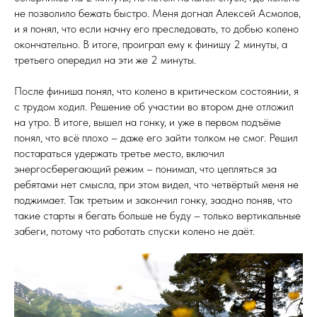
не позволило бежать быстро. Меня догнал Алексей Асмолов,
и я понял, что если начну его преследовать, то добью колено
окончательно. В итоге, проиграл ему к финишу 2 минуты, а
третьего опередил на эти же 2 минуты.
После финиша понял, что колено в критическом состоянии, я
с трудом ходил. Решение об участии во втором дне отложил
на утро. В итоге, вышел на гонку, и уже в первом подъёме
понял, что всё плохо – даже его зайти толком не смог. Решил
постараться удержать третье место, включил
энергосберегающий режим – понимал, что цепляться за
ребятами нет смысла, при этом видел, что четвёртый меня не
поджимает. Так третьим и закончил гонку, заодно поняв, что
такие старты я бегать больше не буду – только вертикальные
забеги, потому что работать спуски колено не даёт.