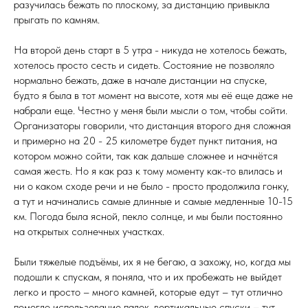
разучилась бежать по плоскому, за дистанцию привыкла
прыгать по камням.
На второй день старт в 5 утра - никуда не хотелось бежать,
хотелось просто сесть и сидеть. Состояние не позволяло
нормально бежать, даже в начале дистанции на спуске,
будто я была в тот момент на высоте, хотя мы её еще даже не
набрали еще. Честно у меня были мысли о том, чтобы сойти.
Организаторы говорили, что дистанция второго дня сложная
и примерно на 20 - 25 километре будет пункт питания, на
котором можно сойти, так как дальше сложнее и начнётся
самая жесть. Но я как раз к тому моменту как-то влилась и
ни о каком сходе речи и не было - просто продолжила гонку,
а тут и начинались самые длинные и самые медленные 10-15
км. Погода была ясной, пекло солнце, и мы были постоянно
на открытых солнечных участках.
Были тяжелые подъёмы, их я не бегаю, а захожу, но, когда мы
подошли к спускам, я поняла, что и их пробежать не выйдет
легко и просто – много камней, которые едут – тут отлично
помогло использование палок, вертикальные спуски – тут