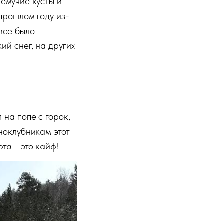
ремучие кусты и
 прошлом году из-
все было
ий снег, на других
 на попе с горок,
дноклубникам этот
та - это кайф!