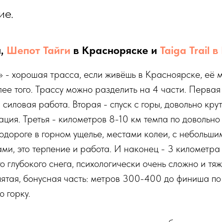
ие.
н,
Шепот Тайги
в Красноряске и
Taiga Trail 
» - хорошая трасса, если живёшь в Красноярске, её
лее того. Трассу можно разделить на 4 части. Первая 
, силовая работа. Вторая - спуск с горы, довольно кру
ация. Третья - километров 8-10 км темпа по довольно
одороге в горном ущелье, местами колеи, с небольши
ми, это терпение и работа. И наконец - 3 километра
 глубокого снега, психологически очень сложно и тяж
пятая, бонусная часть: метров 300-400 до финиша п
ю горку.