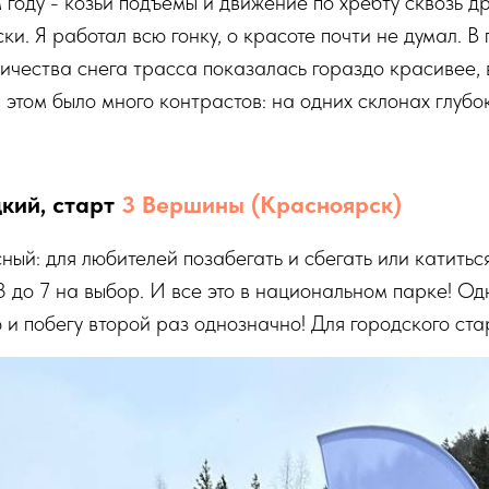
 году - козьи подъемы и движение по хребту сквозь д
ки. Я работал всю гонку, о красоте почти не думал. В
личества снега трасса показалась гораздо красивее, 
 этом было много контрастов: на одних склонах глубок
кий, старт
3 Вершины (Красноярск)
ный: для любителей позабегать и сбегать или катиться
3 до 7 на выбор. И все это в национальном парке! О
 и побегу второй раз однозначно! Для городского стар