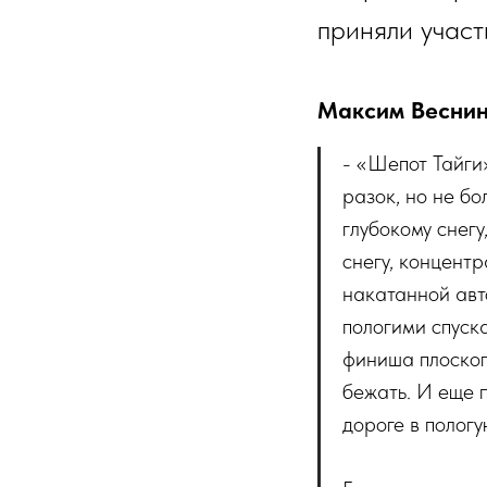
приняли участ
Максим Весни
- «Шепот Тайги
разок, но не бо
глубокому снегу
снегу, концентр
накатанной авт
пологими спуска
финиша плоского
бежать. И еще 
дороге в пологу