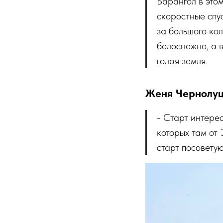
Барангол в этом
скоростные спус
за большого ко
белоснежно, а в
голая земля.
Женя Чернолуц
- Старт интерес
которых там от 
старт посоветую