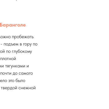
в Баранголе
 можно пробежать
- подъем в гору по
той по глубокому
 плотной
ми тягунками и
 почти до самого
ело это было
о твердой снежной