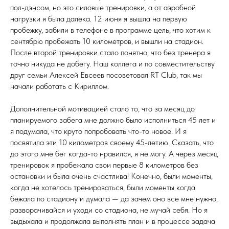
пол-дэнсом, но это силовые тренировки, а от аэробной
нагрузки я была далека. 12 июня я вышла на первую
пробежку, забили в телефоне в программе цель, что хотим к
сентябрю пробежать 10 километров, и вышли на стадион.
После второй тренировки стало понятно, что без тренера я
точно никуда не добегу. Наш коллега и по совместительству
друг семьи Алексей Евсеев посоветовал RT Club, так мы
начали работать с Кириллом.
Дополнительной мотивацией стало то, что за месяц до
планируемого забега мне должно было исполниться 45 лет и
я подумала, что круто попробовать что-то новое. И я
посвятила эти 10 километров своему 45-летию. Сказать, что
до этого мне бег когда-то нравился, я не могу. А через месяц
тренировок я пробежала свои первые 8 километров без
остановки и была очень счастлива! Конечно, были моменты,
когда не хотелось тренироваться, были моменты когда
бежала по стадиону и думала — да зачем оно все мне нужно,
разворачивайся и уходи со стадиона, не мучай себя. Но я
выдыхала и продолжала выполнять план и в процессе задача