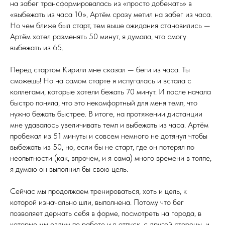
на забег трансформировалась из «просто добежать» в
«выбежать из часа 10», Артём сразу метил на забег из часа.
Но чем ближе был старт, тем выше ожидания становились —
Артём хотел разменять 50 минут, я думала, что смогу
выбежать из 65.
Перед стартом Кирилл мне сказал — беги из часа. Ты
сможешь! Но на самом старте я испугалась и встала с
коллегами, которые хотели бежать 70 минут. И после начала
быстро поняла, что это некомфортный для меня темп, что
нужно бежать быстрее. В итоге, на протяжении дистанции
мне удавалось увеличивать темп и выбежать из часа. Артём
пробежал из 51 минуты и совсем немного не дотянул чтобы
выбежать из 50, но, если бы не старт, где он потерял по
неопытности (как, впрочем, и я сама) много времени в толпе,
я думаю он выполнил бы свою цель.
Сейчас мы продолжаем тренироваться, хоть и цель, к
которой изначально шли, выполнена. Потому что бег
позволяет держать себя в форме, посмотреть на города, в
которые мы ездим по работе и в отпуск, с другой стороны, и